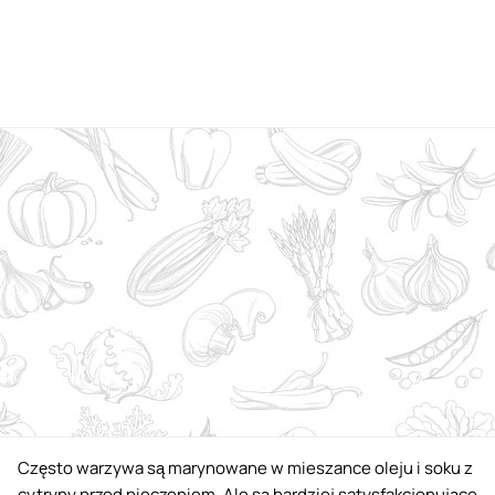
Często warzywa są marynowane w mieszance oleju i soku z
cytryny przed pieczeniem. Ale są bardziej satysfakcjonujące