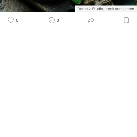
Yaruniv-Studio, stock.adobe.com
0
0