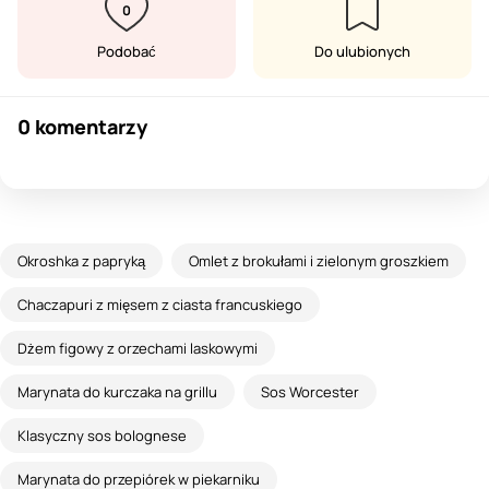
0
Podobać
Do ulubionych
0 komentarzy
Okroshka z papryką
Omlet z brokułami i zielonym groszkiem
Chaczapuri z mięsem z ciasta francuskiego
Dżem figowy z orzechami laskowymi
Marynata do kurczaka na grillu
Sos Worcester
Klasyczny sos bolognese
Marynata do przepiórek w piekarniku