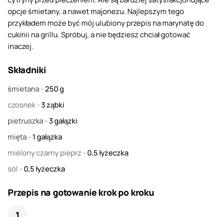
opcje śmietany, a nawet majonezu. Najlepszym tego
przykładem może być mój ulubiony przepis na marynatę do
cukinii na grillu. Spróbuj, a nie będziesz chciał gotować
inaczej.
Składniki
śmietana
-
250
g
czosnek
-
3
ząbki
pietruszka
-
3
gałązki
mięta
-
1
gałązka
mielony czarny pieprz
-
0,5
łyżeczka
sól
-
0,5
łyżeczka
Przepis na gotowanie krok po kroku