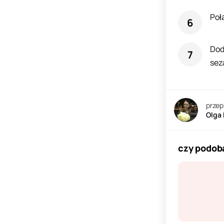
Połą
Dod
sez
przep
Olga
czy podoba