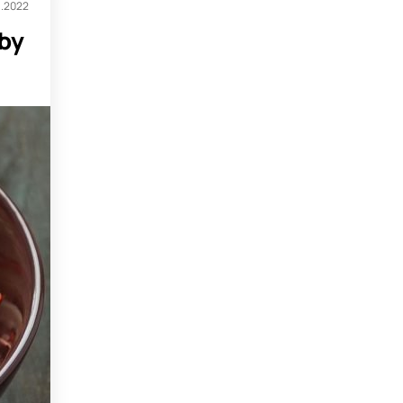
1.2022
yby