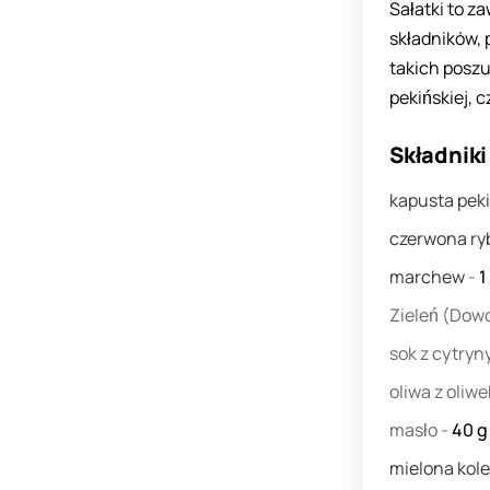
Sałatki to z
składników,
takich poszu
pekińskiej, 
Składniki
kapusta pek
czerwona r
marchew
-
1
Zieleń
(Dowo
sok z cytryn
oliwa z oliw
masło
-
40
g
mielona kol