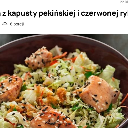
22.0
 z kapusty pekińskiej i czerwonej r
6 porcji