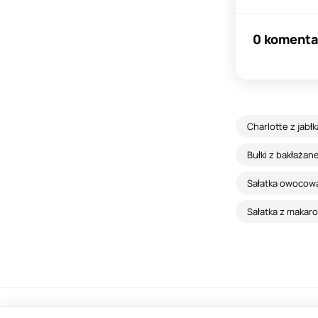
0 komenta
Charlotte z jab
Bułki z bakłażan
Sałatka owocowa
Sałatka z makar
© 2013-2023, Gotujznami.com.pl