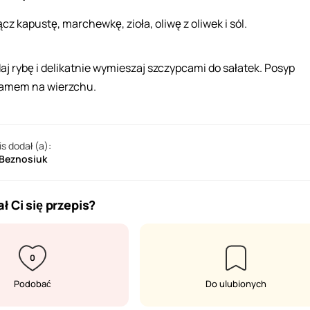
cz kapustę, marchewkę, zioła, oliwę z oliwek i sól.
aj rybę i delikatnie wymieszaj szczypcami do sałatek. Posyp
amem na wierzchu.
is dodał (a):
 Beznosiuk
ł Ci się przepis?
0
Podobać
Do ulubionych