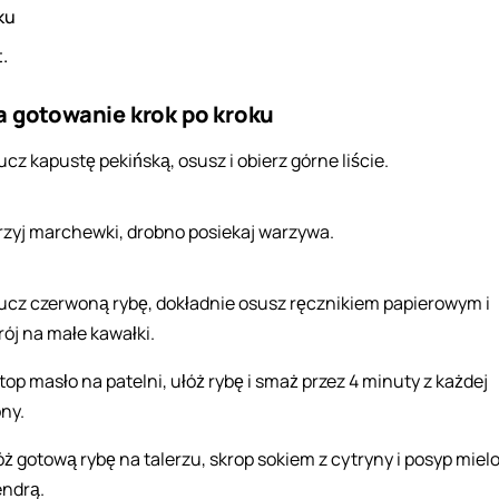
ku
t.
a gotowanie krok po kroku
ucz kapustę pekińską, osusz i obierz górne liście.
rzyj marchewki, drobno posiekaj warzywa.
ucz czerwoną rybę, dokładnie osusz ręcznikiem papierowym i
rój na małe kawałki.
top masło na patelni, ułóż rybę i smaż przez 4 minuty z każdej
ony.
óż gotową rybę na talerzu, skrop sokiem z cytryny i posyp miel
endrą.