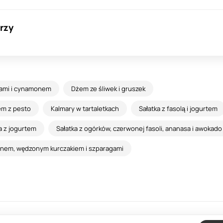
rzy
łkami i cynamonem
Dżem ze śliwek i gruszek
em z pesto
Kalmary w tartaletkach
Sałatka z fasolą i jogurtem
 z jogurtem
Sałatka z ogórków, czerwonej fasoli, ananasa i awokado
onem, wędzonym kurczakiem i szparagami
Informacje zwrotne
Umowa
Pry