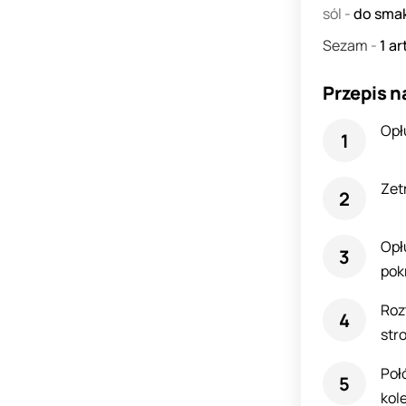
sól
-
do sma
Sezam
-
1
ar
Przepis n
Opł
Zet
Opł
pok
Roz
str
Poł
kol