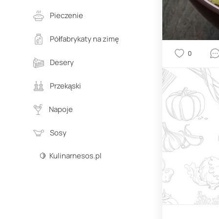
Pieczenie
Półfabrykaty na zimę
0
Desery
Przekąski
Napoje
Sosy
🍋 Kulinarnesos.pl