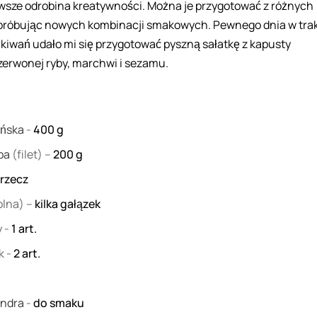
awsze odrobina kreatywności. Można je przygotować z różnych
 próbując nowych kombinacji smakowych. Pewnego dnia w tra
kiwań udało mi się przygotować pyszną sałatkę z kapusty
czerwonej ryby, marchwi i sezamu.
ińska
-
400
g
yba
(filet) –
200
g
rzecz
lna) –
kilka gałązek
y
-
1
art.
ek
-
2
art.
endra
-
do smaku