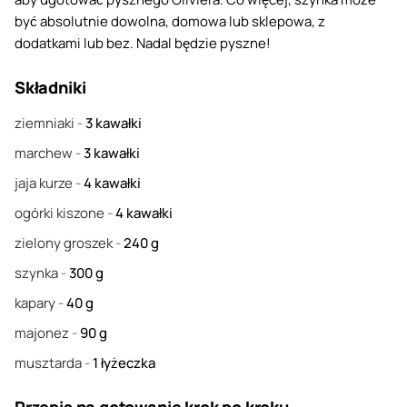
być absolutnie dowolna, domowa lub sklepowa, z
dodatkami lub bez. Nadal będzie pyszne!
Składniki
ziemniaki
-
3
kawałki
marchew
-
3
kawałki
jaja kurze
-
4
kawałki
ogórki kiszone
-
4
kawałki
zielony groszek
-
240
g
szynka
-
300
g
kapary
-
40
g
majonez
-
90
g
musztarda
-
1
łyżeczka