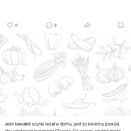
0
0
Jeśli kawałek szynki leżał w domu, jest to świetny powód,
aby ugotować pysznego Oliviera. Co więcej, szynka może